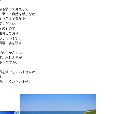
ぷも駅にて発売して
に乗って自然を感じながら
１０月まで運航中）
てください。
そのもので
生息しており
らしています。
岩場に姿を現す
どのじかん」は
す。水しぶきが
つトドですが、
日を過ごしてみませんか。
す。
過ごしくださいませ。