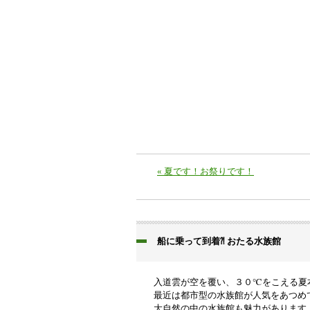
«
夏です！お祭りです！
船に乗って到着⁈ おたる水族館
入道雲が空を覆い、３０℃をこえる夏
最近は都市型の水族館が人気をあつめ
大自然の中の水族館も魅力があります