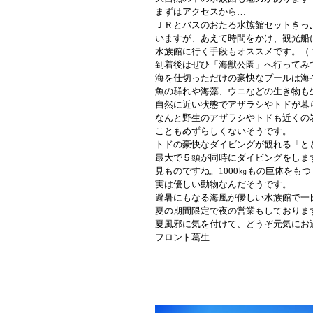
まずはアクセスから…
ＪＲとバスのおたる水族館セットきっ
いますが、あえて時間をかけ、観光船
水族館に行く手段もオススメです。（
到着後はぜひ「海獣公園」へ行ってみ
海を仕切っただけの豪快なプールは海
魚の群れや海藻、ウニなどの生き物も
自然に近い状態でアザラシやトドが暮
なんと野生のアザラシやトドも近くの
こともめずらしくないそうです。
トドの豪快なダイビングが観れる「と
最大で５頭が同時にダイビングをしま
見ものですね。1000㎏もの巨体をも
実は優しい動物なんだそうです。
避暑にもなる海風が優しい水族館で一
夏の期間限定で夜の営業もしておりま
夏風邪に気を付けて、どうぞ元気にお
フロント葛生