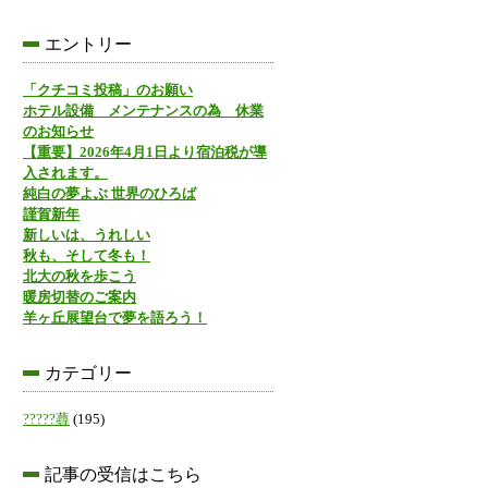
エントリー
「クチコミ投稿」のお願い
ホテル設備 メンテナンスの為 休業
のお知らせ
【重要】2026年4月1日より宿泊税が導
入されます。
純白の夢よぶ 世界のひろば
謹賀新年
新しいは、うれしい
秋も、そして冬も！
北大の秋を歩こう
暖房切替のご案内
羊ヶ丘展望台で夢を語ろう！
カテゴリー
?????蕁
(195)
記事の受信はこちら