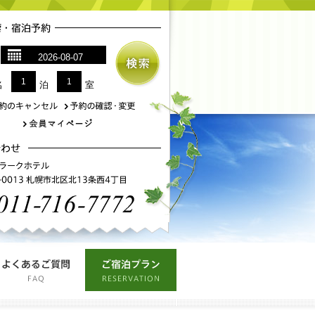
1
1
名
泊
室