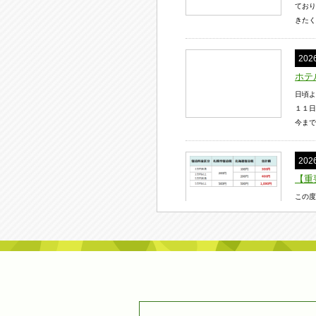
ており
きたく
20
ホテ
日頃よ
１１日
今まで
20
【重
この度
ります
泊税の
20
純白
札幌の
８日間