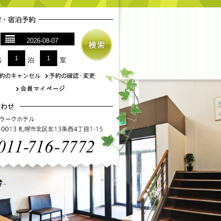
1
1
名
泊
室