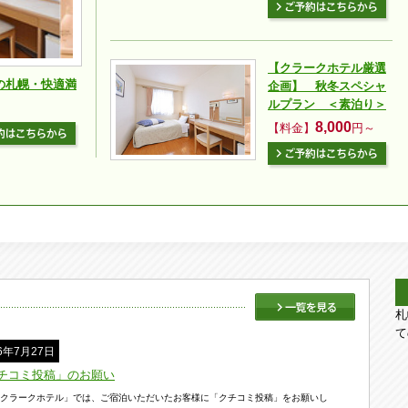
【クラークホテル厳選
の札幌・快適満
企画】 秋冬スペシャ
ルプラン ＜素泊り＞
8,000
【料金】
円～
札
て
26年7月27日
チコミ投稿」のお願い
クラークホテル」では、ご宿泊いただいたお客様に「クチコミ投稿」をお願いし