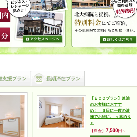
【ＥＣＯプラン】連泊
のお客様におすす
め！ ３日に一度の清
掃でお得に。 ＜素泊り
＞
7,500
【料金】
円～