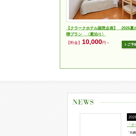
【クラークホテル謝恩企画】 2026夏
喫プラン 〈素泊り〉
10,000
【料金】
円～
20
「ク
「札幌