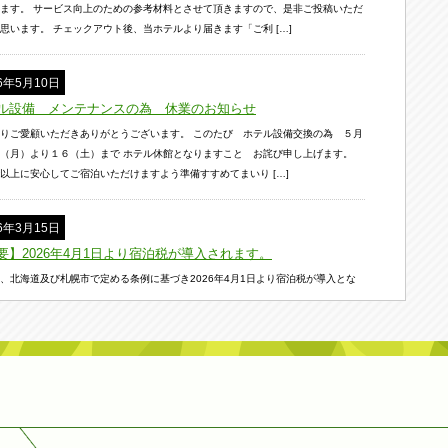
ます。 サービス向上のための参考材料とさせて頂きますので、是非ご投稿いただ
思います。 チェックアウト後、当ホテルより届きます「ご利 […]
26年5月10日
ル設備 メンテナンスの為 休業のお知らせ
りご愛顧いただきありがとうございます。 このたび ホテル設備交換の為 ５月
（月）より１６（土）まで ホテル休館となりますこと お詫び申し上げます。
以上に安心してご宿泊いただけますよう準備すすめてまいり […]
26年3月15日
要】2026年4月1日より宿泊税が導入されます。
、北海道及び札幌市で定める条例に基づき2026年4月1日より宿泊税が導入とな
。 4月1日以降のご宿泊分より、宿泊料金とは別に1人1泊につき 下記のとおり宿
お支払をお願いいたします。 ※宿泊料金は食事代や […]
26年2月3日
の夢よぶ 世界のひろば
冬を彩る一大イベント、『２０２６さっぽろ雪まつり』が いよいよ２月４日から
、市内３会場で開催されます。 幻想的な氷像が立ち並び、氷を楽しむ・触れるが