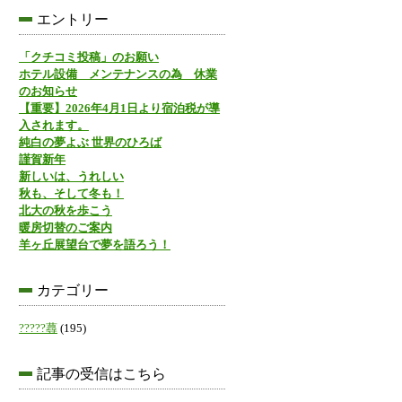
エントリー
「クチコミ投稿」のお願い
ホテル設備 メンテナンスの為 休業
のお知らせ
【重要】2026年4月1日より宿泊税が導
入されます。
純白の夢よぶ 世界のひろば
謹賀新年
新しいは、うれしい
秋も、そして冬も！
北大の秋を歩こう
暖房切替のご案内
羊ヶ丘展望台で夢を語ろう！
カテゴリー
?????蕁
(195)
記事の受信はこちら