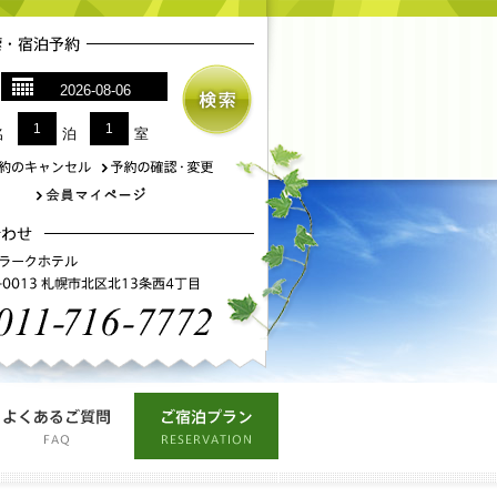
1
1
名
泊
室